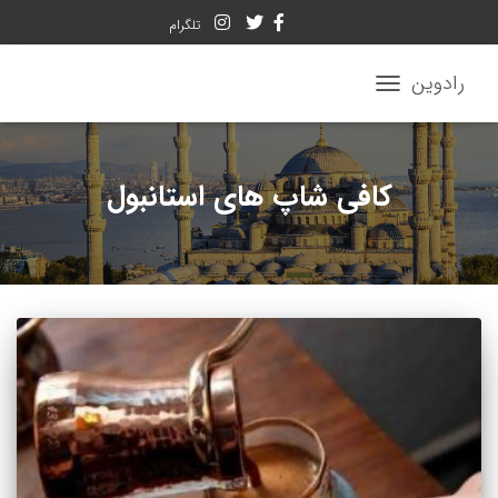
تلگرام
رادوین
تغییر
ناوبری
کافی شاپ های استانبول